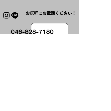
お気軽にお電話ください！
​046-828-7180
uplan0820@gmail.com
​神奈川県横須賀市汐見台2-3-7
​ユープラン 解体
お問い合わせ
お問い合わせ、ご意見、ご質問は
こちらまで
お問い合わせ