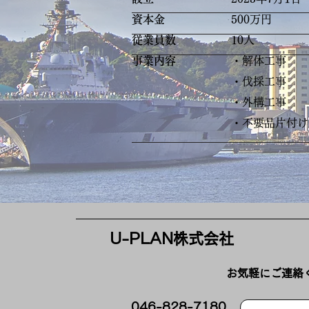
​資本金
500万円
​従業員数
10人
​事業内容
・解体工事
・伐採工事
・外構工事
・不要品片付け
U-PLAN​株式会社
​​お気軽にご連
​046-828-7180