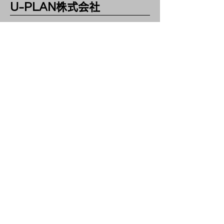
U-PLAN​株式会社
お気軽にお電話ください！
​046-828-7180
uplan0820@gmail.com
​神奈川県横須賀市汐見台2-3-7
​ユープラン 解体
お問い合わせ
お問い合わせ、ご意見、ご質問は